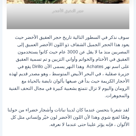
حجر العقيق الأخضر
سوف نذكر في السطور التالية تاريخ حجر العقيق الأخضر حيث
يعود هذا الحجر الجميل الشفاف ذو اللون الأخضر العميق إلى
المصريين منذ ما لا يقل عن 3000 عام حيث كانوا يستخدمون
العقيق في الأختام والخواتم وأواني التزيين و تم تسمية العقيق
على اسم نهر Achates وهذا النهر يسمى الآن Dirillo يقع في
جزيرة صقلية ، في البحر الأبيض المتوسط ​​، وهو مصدر قديم لهذه
الأحجار الكريمة حيث بدأ فن صبغها بألوان نابضة بالحياة مع
الرومان واليوم لا تزال تتمتع بشعبية كبيرة في مجال التحف الفنية
والمجوهرات.
لقد شعرنا بتحسن عندما كان لدينا نباتات وأشجار خضراء من حولنا
وفقًا لفنغ شوي وهذا لأن اللون الأخضر لون خيّر وإنساني مثل كل
الألوان ، فإنه يؤثر علينا حتى عندما لا نعرفه.