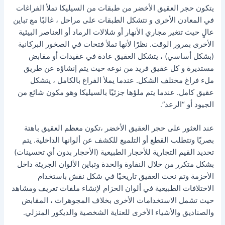
يتكون حجر العقيق الأخضر من طبقات من السيليكا تملأ الفراغات
في المعادن الأخرى و تتشكل الطبقات على مراحل ، غالبًا مع تباين
عالٍ حيث تتغير مجاري الأنهار أو شلالات الرماد أو العناصر البيئية
الأخرى بمرور الوقت. نظرًا لأنها تملأ فتحات في الصخور البركانية
(بشكل أساسي) ، يتشكل العقيق عادة في عقيدات أو مقابض
مستديرة و كل عقيق فريد من نوعه حيث يتم إنشاؤه عن طريق
ملء فراغ مختلف الشكل. عندما يملأ الفراغ بالكامل ، يتشكل
عقيق كامل. عندما يتم ملؤها جزئيًا بالسيليكا وهو مكون شائع من
الجيود أو “الرعد”.
عند العثور على حجر العقيق الأخضر ،تكون معظم العقيق باهتة
بصريًا وتتطلب القطع أو التلميع للكشف عن ألوانها الداخلية. يتم
تحديد القيم التجارية للأحجار الطبيعية (الأحجار بدون أي تحسينات)
بشكل متكرر من خلال النقاوة والحدة وتباين الألوان الجريئة داخل
الأحزمة وتم نحت العقيق تاريخيًا في شكل نقش باستخدام
الاختلافات الطبيعية في ألوان الحزام لإنشاء ملفات تعريف ومشاهد
حيث تشمل الاستخدامات الأخرى بخلاف المجوهرات ، المقابض
والصناديق والأشياء الأخرى للعناية الشخصية والديكور المنزلي.