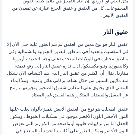
مثل البني أو الوردي. إن أداة التمييز هي دائمًا كيفية تكوين
المجموعات. كل من العقيق و عقيق الجزع عبارة عن تمعدن من
العقيق الأبيض.
عقيق النار
عقيق النار هو نوع معين من العقيق لم يتم العثور عليه حتى الآن إلا
في المكسيك وتحديداً في مناطق التعدين الجنوبية والشمالية وفي
مناطق مختارة في الولايات المتحدة (على وجه التحديد ، أريزونا
وكاليفورنيا ونيو مكسيكو). أدت ندرة عقيق النار إلى رفع قيمته
مقارنةً. يقال أن الكثير من عقيق النار الذي يتم اكتشافه الآن تشكل
منذ ملايين السنين من خلال نشاط بركاني هائل وعنيف وملأ الماء
المغلي الذي يحتوي على المعادن شقوق الصخور وتجويفها ، ونتج
عن الغسل والفيضان المتكرر هذه العقيق غير المعتاد.
عقيق الطحلب هو نوع من العقيق الأبيض يتميز بألوان يغلب عليها
اللون الأخضر اللون الأخضر موجود في تشكيلات الخيوط ، ويتكون
الحقل إما من تركيبات حليبية أو واضحة من الكوارتز التي تعوض
اللون الأخضر ويمكن العثور على أكاسيد الحديد أو المنغنيز في