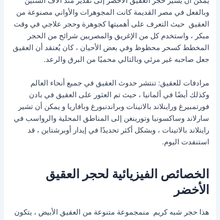
يمكن أن يشير حجر العقيق الأخضر إلى تقدير منذ آلاف السنين
وبالفعل في مصر القديمة كانت المجوهرات والأواني مصنوعة من
العقيق حيث التعرف على أهميتها كجوهرة وحجر علاجي في وقت
مبكر ، واستخدم كل من الإغريق والمصريين شرائح من الحجر
المخطط كسحر محظوظ وفي بعض الأحيان ، كان يُعتقد أن العقيق
جعل صاحبه غير مرئي وبالتالي محميًا من البرق والرعد.
مرادفات للعقيق: تنتشر حدوث العقيق في جميع أنحاء العالم
وكذلك أيضًا في ألمانيا ، حيث تم العثور على العقيق في بادن
فورتمبيرغ وراينلاند بالاتينات وبراندنبورغ وبافاريا و يمكن أن تشير
سارلاند وساكسونيا وتورينغن إلى المناطق المحلية والرواسب في
راينلاند بالاتينات ، وبشكل أكثر تحديدًا في إيدار أوبرشتاين ، قد
استنفدت اليوم.
الخصائص الفيزيائية لحجر العقيق
الأخضر
هذا حجر شبه كريم منمجموعة متنوعة من العقيق الأبيض ، يتكون