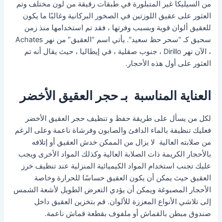
من السيليكا غير المتبلورة في طبقات رقيقة من لون مختلف وتم
العثور على عقيق اللوزتين في الصخور البركانية وغالبًا ما يكون
للعقيق ألوان قوية وبسبب وفرتها ، فقد تم استخدامها منذ زمن
سحيق كـ “سحر حظ سعيد”. يأتي اسم “العقيق” من نهر Achates
، الآن نهر Dirillo ، جنوب صقلية ، في إيطاليا ، حيث يقال أنه تم
العثور على أول هذه الأحجار.
العناية المناسبة بـ حجر العقيق الأخضر
لكل من يسأل على طريقة حفظ و تنظيف حجر العقيق الأخضر
فعليك تنظيفة بالماء الدافئ والصابون وفرشاة ناعمة وعلى الرغم
من صلابته العالية لا يزال من الممكن خدش العقيق أو إتلافه
بالأحجار الكريمة ذات الصلابة العالية وكذلك المواد الأخرى ويجب
عليك تجنب استخدام المواد الكيميائية المنزلية عند تنظيف خرز
العقيق حيث يمكن أن يكون العقيق حساسًا للحرارة وخاصة
الأحجار المصبوغة ويمكن أن يؤدي التعرض الطويل لأشعة الشمس
إلى تلاشي الأنواع المعززة للألوان. قم بتخزين العقيق داخل
صندوق مبطن بالقماش أو ملفوف بقطعة قماش ناعمة.