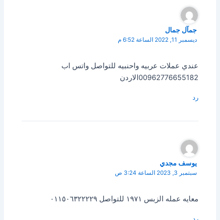
جمآل جمال
ديسمبر 11, 2022 الساعة 6:52 م
عندي عملات عربيه واحنبيه للتواصل واتس اب
00962776655182الاردن
رد
يوسف مجدي
سبتمبر 3, 2023 الساعة 3:24 ص
معايه عمله الزبس ١٩٧١ للتواصل ٠١١٥٠٦٣٢٢٢٢٩
رد