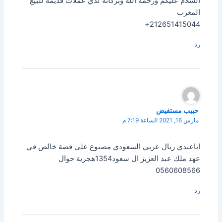
السلام عليكم ورحمه الله وبركاته لدي عملات قديمة للبيع
المغرب
212651415044+
رد
حبيب مستفيض
مارس 16, 2021 الساعة 7:19 م
اناعندي ريال عربي السعودي مصنوع علئ فضة خالص في
عهد ملك عبد العزيز ال سعود1354هجرية جوال
0560608566
رد