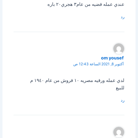
عندي عمله قضيه من عام٣ هجري٢٠ باره
رد
om yousef
أكتوبر 8, 2021 الساعة 12:43 ص
لدي عمله ورقيه مصريه ١٠ قروش من عام ١٩٤٠ م
للبيع
رد