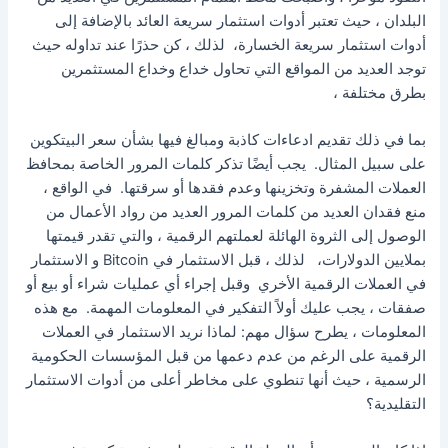
البلدان ، حيث تعتبر أدوات استثمار سريعة العائد بالإضافة إلى
أدوات استثمار سريعة الخسارة، لذلك ، كن حذرًا عند تداوله حيث
توجد العديد من المواقع التي تحاول خداع وخداع المستثمرين
بطرق مختلفة ،
بما في ذلك تقديم ادعاءات كاذبة ومبالغ فيها بشأن سعر البيتكوين
على سبيل المثال. يجب أيضًا تذكر كلمات المرور الخاصة بمحافظ
العملات المشفرة وتخزينها وعدم فقدها أو سرقتها. في الواقع ،
منع فقدان العديد من كلمات المرور العديد من رواد الأعمال من
الوصول إلى الثروة الهائلة لعملتهم الرقمية ، والتي تقدر قيمتها
بملايين الدولارات، لذلك ، قبل الاستثمار في Bitcoin و الاستثمار
في العملات الرقمية الأخري وقبل إجراء أي عمليات شراء أو بيع أو
صفقات ، يجب عليك أولاً التفكير في المعلومات المهمة. مع هذه
المعلومات ، يطرح سؤال مهم: لماذا نريد الاستثمار في العملات
الرقمية على الرغم من عدم دعمها من قبل المؤسسات الحكومية
الرسمية ، حيث أنها تنطوي على مخاطر أعلى من أدوات الاستثمار
التقليدية؟