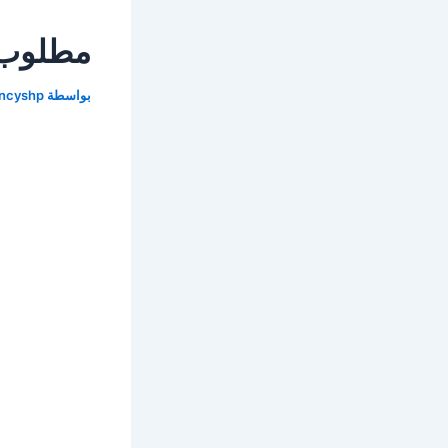
مطلوب ط
بواسطة
encyshp