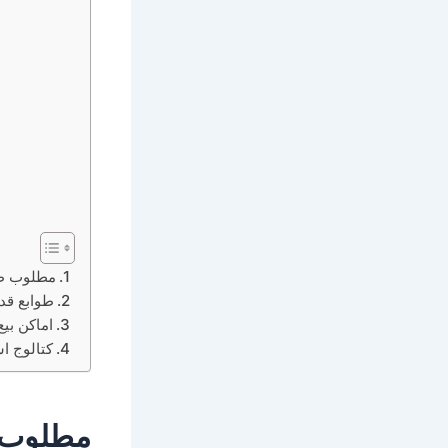
مطلوب طو
طوابع قد
اماكن بيع
كتالوج اس
مطلوب ط