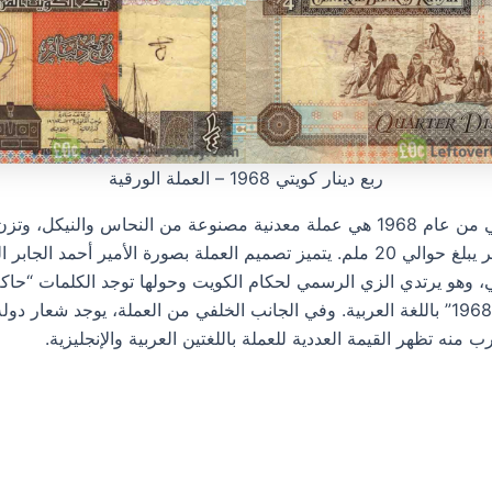
ربع دينار كويتي 1968 – العملة الورقية
غرامًا ولها قطر يبلغ حوالي 20 ملم. يتميز تصميم العملة بصورة الأمير أحمد ال
ي، وهو يرتدي الزي الرسمي لحكام الكويت وحولها توجد الكلمات “حاك
“ربع دينار” و “1968” باللغة العربية. وفي الجانب الخلفي من العملة، يوجد شعار د
 منه تظهر القيمة العددية للعملة باللغتين العربية والإنجليزية.