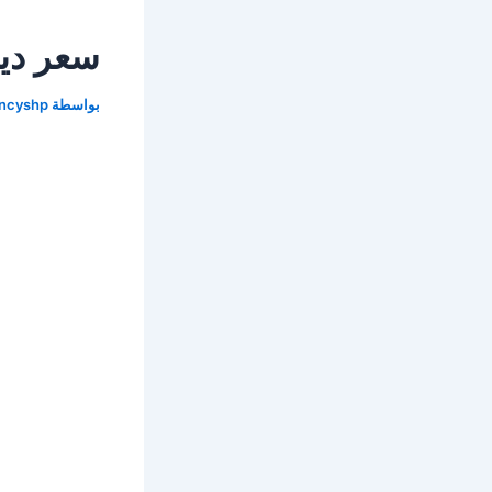
سعر دينار
بواسطة
encyshp