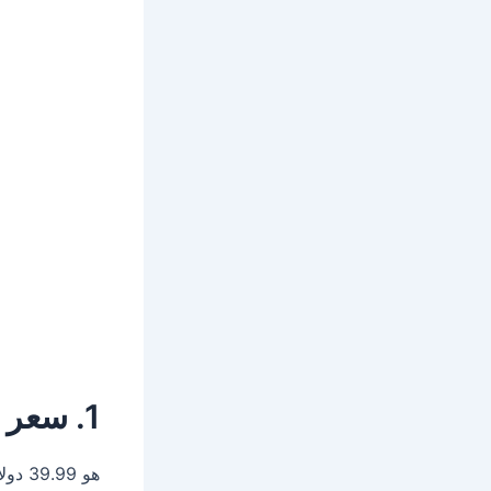
1. سعر ربع دينار كويتي 1968
هو 39.99 دولار أمريكي حسب