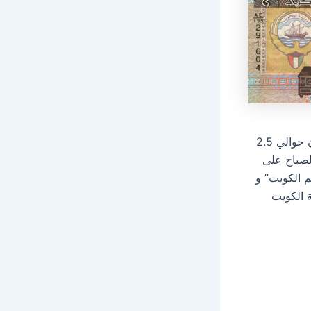
ربع دينار كويتي من عام 1968 هي عملة معدنية مصنوعة من النحاس والنيكل، وتزن حوالي 2.5
جابر الصباح على
م الكويت” و
ولة الكويت