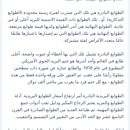
الطوابع النادرة هي تلك التي صدرت لفترة زمنية محدودة (الطوابع
التذكارية). أو ، تلك الطوابع ذات القيمة الاسمية للبريد أعلى أو غير
عادية. الطوابع النهائية هي أندر الطوابع ولديها قيمة طوابع مرتفعة.
الطوابع النهائية هي تلك الطوابع التي تم إصدارها باعتبارها طابعًا
عامًا متعدد الأغراض لفئة مشتركة.
الطوابع النادرة تشمل تلك التي بها أخطاء أو عيوب واضحة. أغلى
طابع في العالم وأحد أندرها هو ختم البريد الجوي الأمريكي
المطبوع في عام 1918. والطابع عبارة عن صورة ذات سطحين
مقلوبًا رأسًا على عقب. تم العثور على ورقة واحدة فقط من هذه
الطوابع ، مع كل ختم فرد ما يقرب من مائتي ألف دولار.
الطوابع البريدية النادرة أمر ارتفاع أسعار الطوابع البريدية. أدلة
الطوابع والمزيد يعتبر الزجاج المكبر ودليل ثقب أدوات جمع
الطوابع المهمة. تم طباعة العديد من الطوابع الصادرة في القرن
التاسع عشر مع الحد الأدنى من التغيير في التصميم والتثقيب.