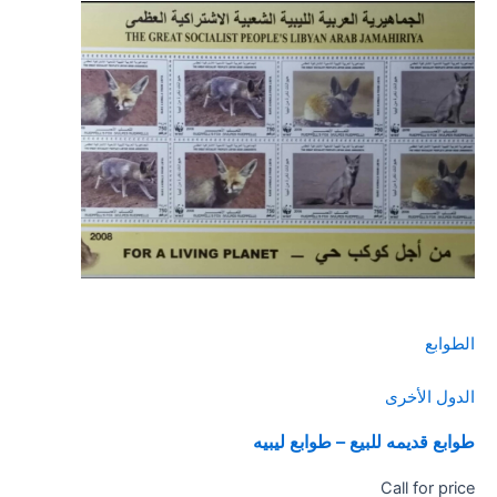
الطوابع
الدول الأخرى
طوابع قديمه للبيع – طوابع ليبيه
Call for price